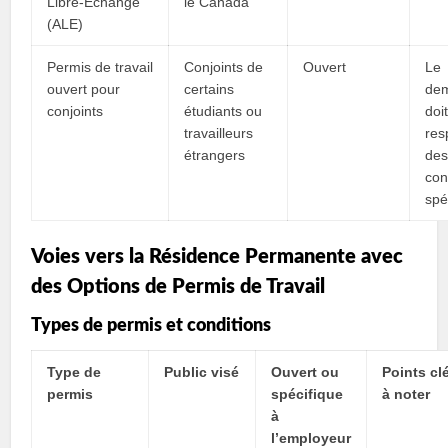
Libre-Échange
le Canada
(ALE)
Permis de travail
Conjoints de
Ouvert
Le
ouvert pour
certains
de
conjoints
étudiants ou
doi
travailleurs
res
étrangers
de
con
spé
Voies vers la Résidence Permanente avec
des Options de Permis de Travail
Types de permis et conditions
Type de
Public visé
Ouvert ou
Points cl
permis
spécifique
à noter
à
l’employeur