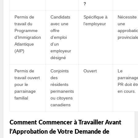
?
Permis de
Candidats
Spécifique à
Nécessite
travail du
avec une
l’employeur
une
Programme
offre
approbati
d’Immigration
d’emploi
provincial
Atlantique
d’un
(AIP)
employeur
désigné
Permis de
Conjoints
Ouvert
Le
travail ouvert
des
parrainag
pour le
résidents
PR doit êt
parrainage
permanents
en cours.
familial
ou citoyens
canadiens
Comment Commencer à Travailler Avant
l’Approbation de Votre Demande de