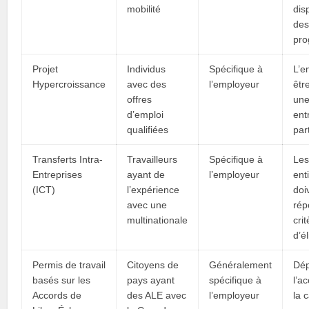
mobilité
disp
de
pr
Projet
Individus
Spécifique à
L’e
Hypercroissance
avec des
l’employeur
êtr
offres
un
d’emploi
ent
qualifiées
par
Transferts Intra-
Travailleurs
Spécifique à
Les
Entreprises
ayant de
l’employeur
ent
(ICT)
l’expérience
doi
avec une
rép
multinationale
cri
d’él
Permis de travail
Citoyens de
Généralement
Dé
basés sur les
pays ayant
spécifique à
l’a
Accords de
des ALE avec
l’employeur
la 