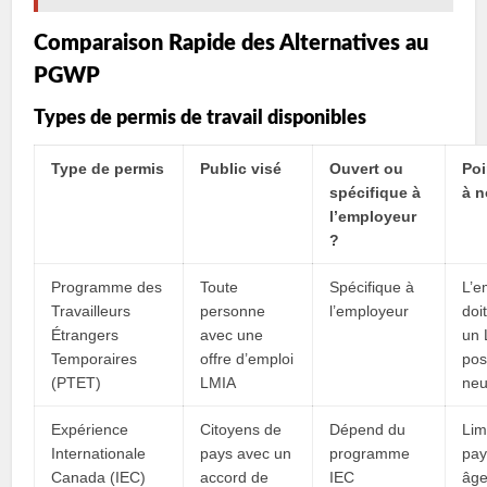
Comparaison Rapide des Alternatives au
PGWP
Types de permis de travail disponibles
Type de permis
Public visé
Ouvert ou
Poi
spécifique à
à n
l’employeur
?
Programme des
Toute
Spécifique à
L’e
Travailleurs
personne
l’employeur
doi
Étrangers
avec une
un 
Temporaires
offre d’emploi
pos
(PTET)
LMIA
neu
Expérience
Citoyens de
Dépend du
Lim
Internationale
pays avec un
programme
pay
Canada (IEC)
accord de
IEC
âge