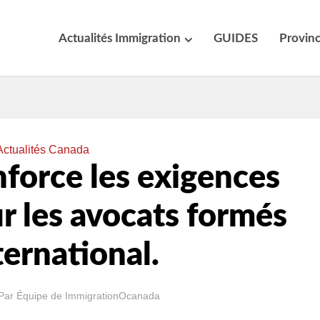
Actualités Immigration
GUIDES
Provin
Actualités Canada
force les exigences
r les avocats formés
nternational.
Par
Équipe de ImmigrationOcanada