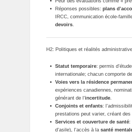
Peur des évaluations comme « preu
Réponses possibles:
plans d’ac
IRCC, communication école-famille,
devoirs
.
H2: Politiques et réalités administrative
Statut temporaire
: permis d’étude
internationale; chacun comporte d
Voies vers la résidence permane
expériences canadiennes, nominati
générant de l’
incertitude
.
Conjoints et enfants
: l’admissibil
prestations peut varier, créant des
Services et couverture de santé
:
d’asile), l’accès à la
santé mental