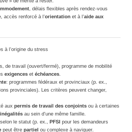
ve » de mérite à rester.
commodement
, délais flexibles après rendez-vous
 accès renforcé à l’
orientation
et à l’
aide aux
s à l’origine du stress
s, de travail (ouvert/fermé), programme de mobilité
es
exigences
et
échéances
.
nte
: programmes fédéraux et provinciaux (p. ex.,
ons provinciales). Les critères peuvent changer,
ité aux
permis de travail des conjoints
ou à certaines
inégalités
au sein d’une même famille.
 selon le statut (p. ex.,
PFSI
pour les demandeurs
e
peut être
partiel
ou complexe à naviguer.