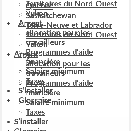
Territoires du Nord-Ouest
Québec
Yukon
Saskatchewan
Argent
Terre-Neuve et Labrador
allocation pour les
Territoires du Nord-Ouest
travailleurs
Yukon
Programmes d’aide
Argent
financière
allocation pour les
Salaire minimum
travailleurs
Taxes
Programmes d’aide
S’installer
financière
Glossaire
Salaire minimum
Taxes
S’installer