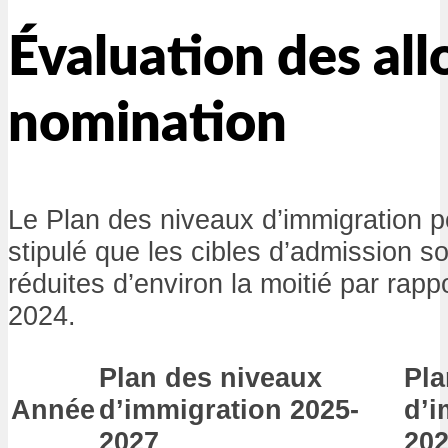
Évaluation des all
nomination
Le Plan des niveaux d’immigration 
stipulé que les cibles d’admission s
réduites d’environ la moitié par rapp
2024.
Plan des niveaux
Pla
Année
d’immigration 2025-
d’i
2027
20