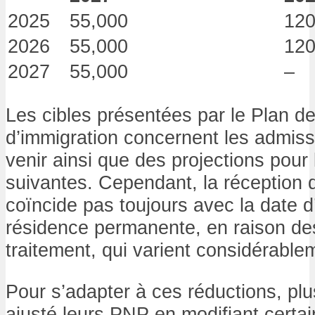
2025
55,000
120
2026
55,000
120
2027
55,000
–
Les cibles présentées par le Plan d
d’immigration concernent les admiss
venir ainsi que des projections pou
suivantes. Cependant, la réception 
coïncide pas toujours avec la date d
résidence permanente, en raison de
traitement, qui varient considérable
Pour s’adapter à ces réductions, plu
ajusté leurs PNP en modifiant certain