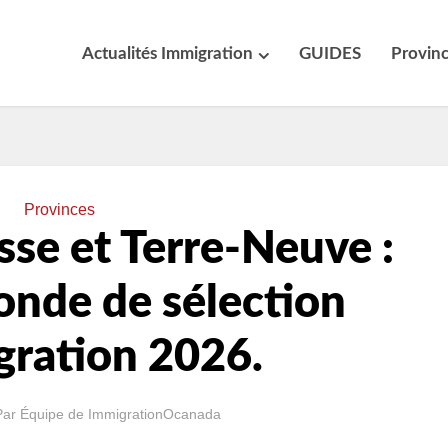
Actualités Immigration
GUIDES
Provin
Provinces
se et Terre-Neuve :
onde de sélection
gration 2026.
Par
Équipe de ImmigrationOcanada