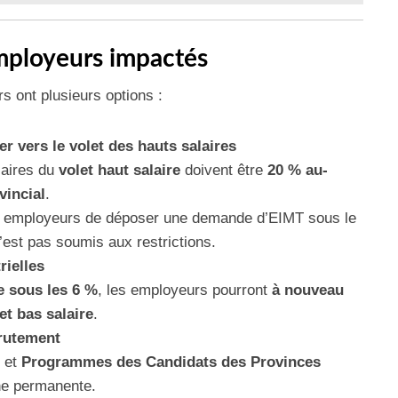
employeurs impactés
rs ont plusieurs options :
r vers le volet des hauts salaires
laires du
volet haut salaire
doivent être
20 % au-
vincial
.
x employeurs de déposer une demande d’EIMT sous le
n’est pas soumis aux restrictions.
rielles
 sous les 6 %
, les employeurs pourront
à nouveau
t bas salaire
.
crutement
et
Programmes des Candidats des Provinces
e permanente.