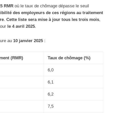
15 RMR
où le taux de chômage dépasse le seuil
igibilité des employeurs de ces régions au traitement
re
.
Cette liste sera mise à jour tous les trois mois
,
pour
le 4 avril 2025
.
sure au
10 janvier 2025
:
ement (RMR)
Taux de chômage (%)
6,0
6,1
6,2
7,5