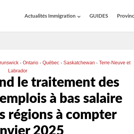
Actualités Immigration
GUIDES
Provin
runswick
Ontario
Québec
Saskatchewan
Terre-Neuve et
•
•
•
•
Labrador
d le traitement des
emplois à bas salaire
s régions à compter
anvier 2025