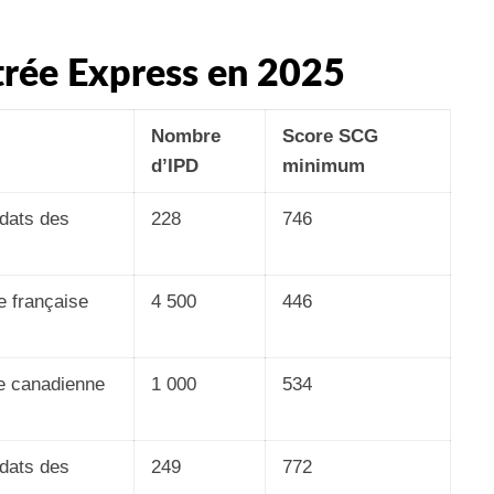
ntrée Express en 2025
Nombre
Score SCG
d’IPD
minimum
dats des
228
746
 française
4 500
446
ce canadienne
1 000
534
dats des
249
772