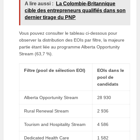
A lire aussi :
La Colombie-Britannique
cible des entrepreneurs qualifiés dans son
dernier tirage du PNP
Vous pouvez consulter le tableau ci-dessous pour
observer la distribution des EOIs par filtre, la majeure
partie étant liée au programme Alberta Opportunity
Stream (63,7 %).
Filtre (pool de sélection EOI)
EOIs dans le
pool de
candidats
Alberta Opportunity Stream
28 930
Rural Renewal Stream
2 936
Tourism and Hospitality Stream
4 586
Dedicated Health Care
1 582