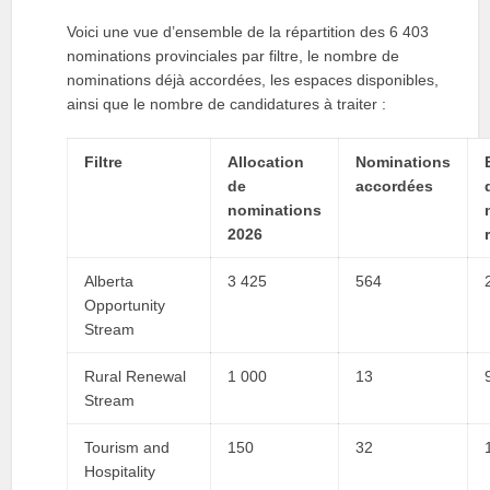
Voici une vue d’ensemble de la répartition des 6 403
nominations provinciales par filtre, le nombre de
nominations déjà accordées, les espaces disponibles,
ainsi que le nombre de candidatures à traiter :
Filtre
Allocation
Nominations
de
accordées
nominations
2026
Alberta
3 425
564
Opportunity
Stream
Rural Renewal
1 000
13
Stream
Tourism and
150
32
Hospitality