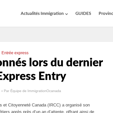
Actualités Immigration
GUIDES
Provin
Entrée express
ionnés lors du dernier
Express Entry
5
Par
Équipe de ImmigrationOcanada
és et Citoyenneté Canada (IRCC) a organisé son
tiers après près d’un an d’attente, offrant ainsi de