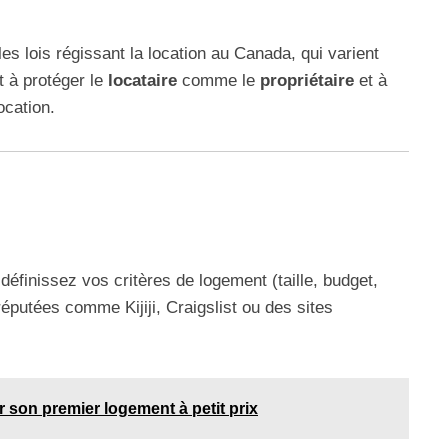
 les lois régissant la location au Canada, qui varient
t à protéger le
locataire
comme le
propriétaire
et à
ocation.
finissez vos critères de logement (taille, budget,
réputées comme Kijiji, Craigslist ou des sites
 son premier logement à petit prix